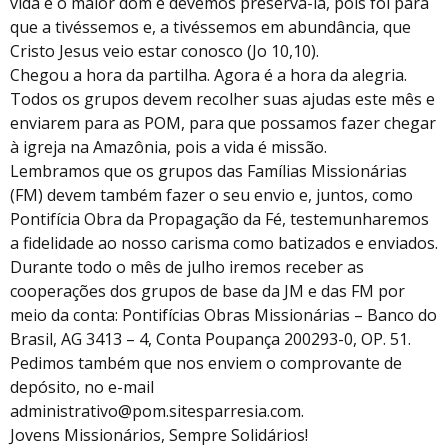
vida é o maior dom e devemos preservá-la, pois foi para
que a tivéssemos e, a tivéssemos em abundância, que
Cristo Jesus veio estar conosco (Jo 10,10).
Chegou a hora da partilha. Agora é a hora da alegria.
Todos os grupos devem recolher suas ajudas este mês e
enviarem para as POM, para que possamos fazer chegar
à igreja na Amazônia, pois a vida é missão.
Lembramos que os grupos das Famílias Missionárias
(FM) devem também fazer o seu envio e, juntos, como
Pontifícia Obra da Propagação da Fé, testemunharemos
a fidelidade ao nosso carisma como batizados e enviados.
Durante todo o mês de julho iremos receber as
cooperações dos grupos de base da JM e das FM por
meio da conta: Pontifícias Obras Missionárias – Banco do
Brasil, AG 3413 – 4, Conta Poupança 200293-0, OP. 51.
Pedimos também que nos enviem o comprovante de
depósito, no e-mail
administrativo@pom.sitesparresia.com.
Jovens Missionários, Sempre Solidários!