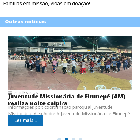
Famílias em missão, vidas em doação!
Outras notícias
21 julho 2026
Juventude Missionária de Eirunepé (AM)
realiza noite caipira
Informações por: coordenação paroquial Juventude
Missionária, Alex André A Juventude Missionária de Eirunepé
(AM), da Paróquia São Francisco, pertencente à Diocese
Ler mais...
Cruzeiro do Sul